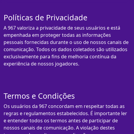
Políticas de Privacidade
A 967 valoriza a privacidade de seus usuários e está
empenhada em proteger todas as informações
pessoais fornecidas durante o uso de nossos canais de
comunicação. Todos os dados coletados são utilizados
exclusivamente para fins de melhoria contínua da
experiência de nossos jogadores.
Termos e Condições
Os usuários da 967 concordam em respeitar todas as
regras e regulamentos estabelecidos. É importante ler
e entender todos os termos antes de participar de
nossos canais de comunicação. A violação destes