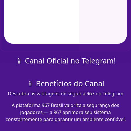
📱 Canal Oficial no Telegram!
📱 Benefícios do Canal
Descubra as vantagens de seguir a 967 no Telegram
A plataforma 967 Brasil valoriza a segurança dos
jogadores — a 967 aprimora seu sistema
constantemente para garantir um ambiente confiável.