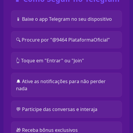
📱 Baixe o app Telegram no seu dispositivo
🔍 Procure por "@9464 PlataformaOficial"
👆 Toque em "Entrar" ou "Join"
🔔 Ative as notificações para não perder
nada
💬 Participe das conversas e interaja
🎁 Receba bônus exclusivos