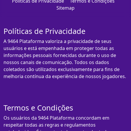
Políticas de Privacidade
Termos e Condições
Sitemap
Políticas de Privacidade
A 9464 Plataforma valoriza a privacidade de seus
usuários e está empenhada em proteger todas as
informações pessoais fornecidas durante o uso de
nossos canais de comunicação. Todos os dados
coletados são utilizados exclusivamente para fins de
melhoria contínua da experiência de nossos jogadores.
Termos e Condições
Os usuários da 9464 Plataforma concordam em
respeitar todas as regras e regulamentos