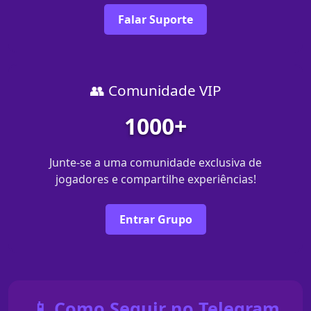
Falar Suporte
👥 Comunidade VIP
1000+
Junte-se a uma comunidade exclusiva de
jogadores e compartilhe experiências!
Entrar Grupo
📱 Como Seguir no Telegram