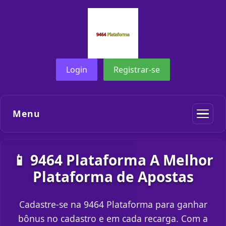
Login
Registrar-se
Menu
📱 9464 Plataforma A Melhor
Plataforma de Apostas
Cadastre-se na 9464 Plataforma para ganhar
bônus no cadastro e em cada recarga. Com a