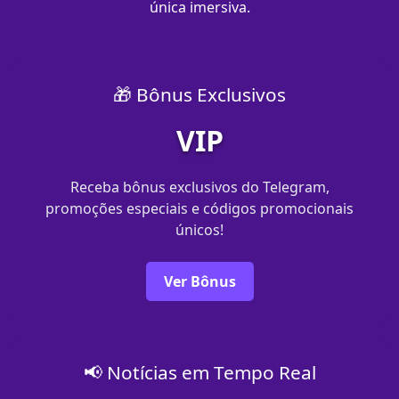
única imersiva.
🎁 Bônus Exclusivos
VIP
Receba bônus exclusivos do Telegram,
promoções especiais e códigos promocionais
únicos!
Ver Bônus
📢 Notícias em Tempo Real