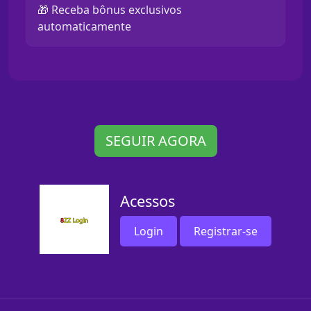
🎁 Receba bônus exclusivos
automaticamente
SEGUIR AGORA
Acessos
Login
Registrar-se