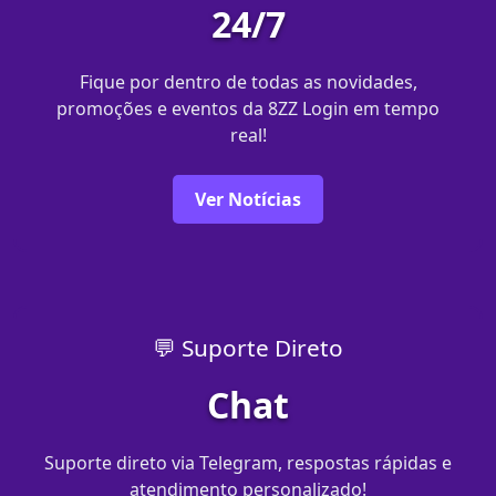
24/7
Fique por dentro de todas as novidades,
promoções e eventos da 8ZZ Login em tempo
real!
Ver Notícias
💬 Suporte Direto
Chat
Suporte direto via Telegram, respostas rápidas e
atendimento personalizado!