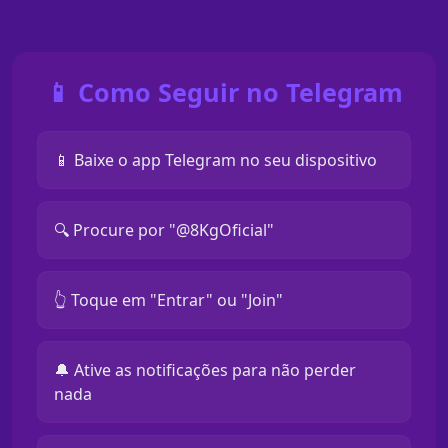
📱 Como Seguir no Telegram
📱 Baixe o app Telegram no seu dispositivo
🔍 Procure por "@8KgOficial"
👆 Toque em "Entrar" ou "Join"
🔔 Ative as notificações para não perder
nada