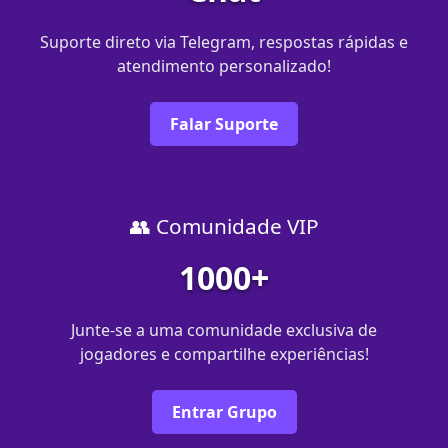
Suporte direto via Telegram, respostas rápidas e
atendimento personalizado!
Falar Suporte
👥 Comunidade VIP
1000+
Junte-se a uma comunidade exclusiva de
jogadores e compartilhe experiências!
Entrar Grupo