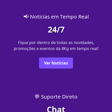
📢 Notícias em Tempo Real
24/7
Fique por dentro de todas as novidades,
promoções e eventos da 8Kg em tempo real!
Ver Notícias
💬 Suporte Direto
Chat