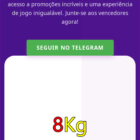
acesso a promoções incríveis e uma experiência
de jogo inigualável. Junte-se aos vencedores
agora!
SEGUIR NO TELEGRAM