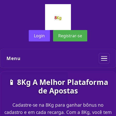
Login
Registrar-se
Menu
📱 8Kg A Melhor Plataforma
de Apostas
Cadastre-se na 8Kg para ganhar bônus no
cadastro e em cada recarga. Com a 8Kg, você tem