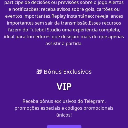
participe de decisões ou previsões sobre o jogo.Alertas
e notificações: receba avisos sobre gols, cartões ou
eventos importantes.Replay instantâneo: reveja lances
importantes sem sair da transmissão.Esses recursos
fazem do Futebol Studio uma experiência completa,
ideal para torcedores que desejam mais do que apenas
assistir à partida.
🎁 Bônus Exclusivos
VIP
Receba bônus exclusivos do Telegram,
promoções especiais e códigos promocionais
únicos!