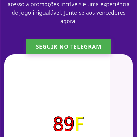
acesso a promoções incríveis e uma experiência
de jogo inigualável. Junte-se aos vencedores
agora!
SEGUIR NO TELEGRAM