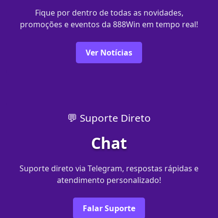
Fique por dentro de todas as novidades,
promoções e eventos da 888Win em tempo real!
Ver Notícias
💬 Suporte Direto
Chat
Suporte direto via Telegram, respostas rápidas e
atendimento personalizado!
Falar Suporte