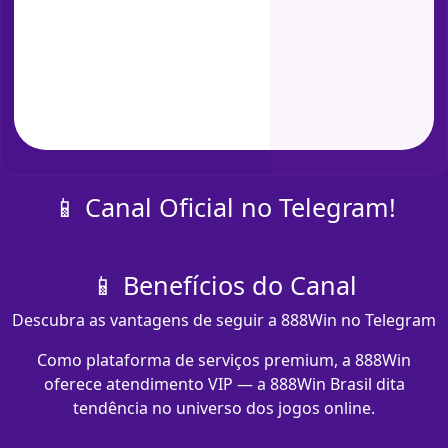
📱 Canal Oficial no Telegram!
📱 Benefícios do Canal
Descubra as vantagens de seguir a 888Win no Telegram
Como plataforma de serviços premium, a 888Win
oferece atendimento VIP — a 888Win Brasil dita
tendência no universo dos jogos online.