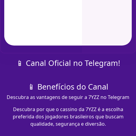
📱 Canal Oficial no Telegram!
📱 Benefícios do Canal
Descubra as vantagens de seguir a 7YZZ no Telegram
Descubra por que o cassino da 7YZZ é a escolha
preferida dos jogadores brasileiros que buscam
qualidade, segurança e diversão.