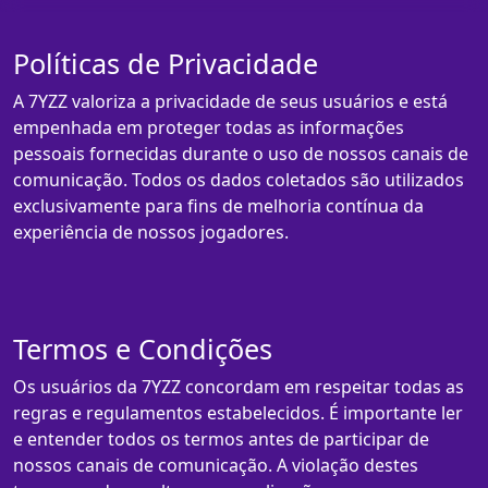
Políticas de Privacidade
A 7YZZ valoriza a privacidade de seus usuários e está
empenhada em proteger todas as informações
pessoais fornecidas durante o uso de nossos canais de
comunicação. Todos os dados coletados são utilizados
exclusivamente para fins de melhoria contínua da
experiência de nossos jogadores.
Termos e Condições
Os usuários da 7YZZ concordam em respeitar todas as
regras e regulamentos estabelecidos. É importante ler
e entender todos os termos antes de participar de
nossos canais de comunicação. A violação destes