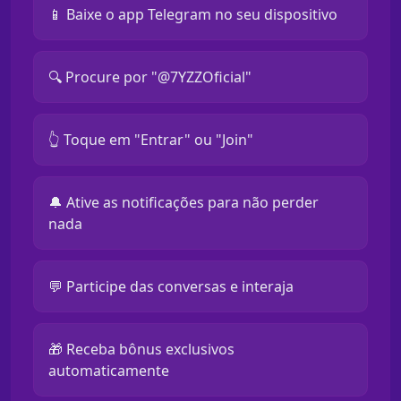
📱 Baixe o app Telegram no seu dispositivo
🔍 Procure por "@7YZZOficial"
👆 Toque em "Entrar" ou "Join"
🔔 Ative as notificações para não perder
nada
💬 Participe das conversas e interaja
🎁 Receba bônus exclusivos
automaticamente