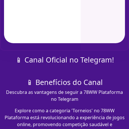
📱 Canal Oficial no Telegram!
📱 Benefícios do Canal
Descubra as vantagens de seguir a 78WW Plataforma
no Telegram
Explore como a categoria 'Torneios' no 78WW
Plataforma está revolucionando a experiência de jogos
online, promovendo competição saudável e