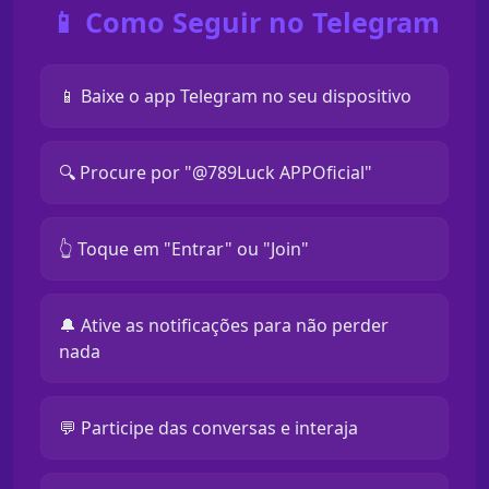
📱 Como Seguir no Telegram
📱 Baixe o app Telegram no seu dispositivo
🔍 Procure por "@789Luck APPOficial"
👆 Toque em "Entrar" ou "Join"
🔔 Ative as notificações para não perder
nada
💬 Participe das conversas e interaja