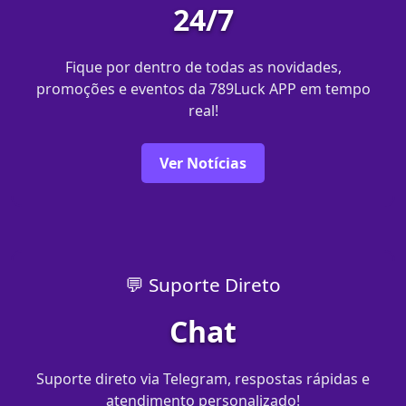
24/7
Fique por dentro de todas as novidades,
promoções e eventos da 789Luck APP em tempo
real!
Ver Notícias
💬 Suporte Direto
Chat
Suporte direto via Telegram, respostas rápidas e
atendimento personalizado!