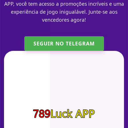
APP, você tem acesso a promoções incríveis e uma
experiência de jogo inigualável. Junte-se aos
vencedores agora!
SEGUIR NO TELEGRAM