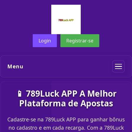
Login
Registrar-se
Menu
📱 789Luck APP A Melhor
Plataforma de Apostas
Cadastre-se na 789Luck APP para ganhar bônus
no cadastro e em cada recarga. Com a 789Luck