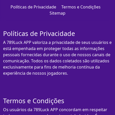
Políticas de Privacidade
Termos e Condições
Sitemap
Políticas de Privacidade
A 789Luck APP valoriza a privacidade de seus usuários e
está empenhada em proteger todas as informações
pessoais fornecidas durante o uso de nossos canais de
comunicação. Todos os dados coletados são utilizados
exclusivamente para fins de melhoria contínua da
experiência de nossos jogadores.
Termos e Condições
Os usuários da 789Luck APP concordam em respeitar