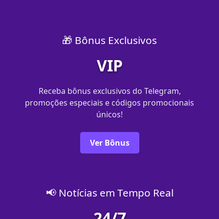
🎁 Bônus Exclusivos
VIP
Receba bônus exclusivos do Telegram,
promoções especiais e códigos promocionais
únicos!
Ver Bônus
📢 Notícias em Tempo Real
24/7