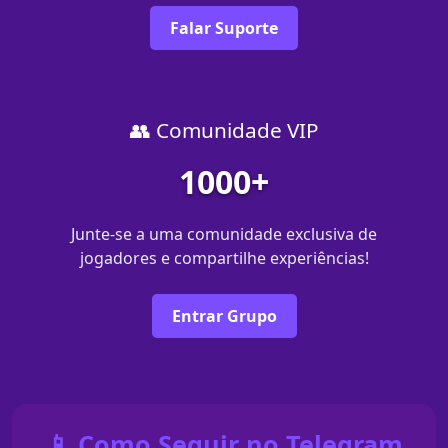
Falar Suporte
👥 Comunidade VIP
1000+
Junte-se a uma comunidade exclusiva de
jogadores e compartilhe experiências!
Entrar Grupo
📱 Como Seguir no Telegram