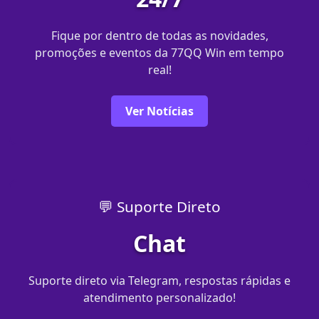
Fique por dentro de todas as novidades,
promoções e eventos da 77QQ Win em tempo
real!
Ver Notícias
💬 Suporte Direto
Chat
Suporte direto via Telegram, respostas rápidas e
atendimento personalizado!