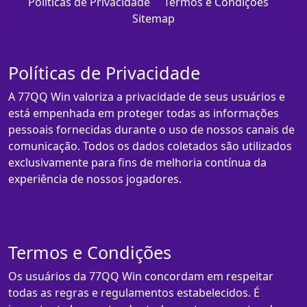
Políticas de Privacidade
Termos e Condições
Sitemap
Políticas de Privacidade
A 77QQ Win valoriza a privacidade de seus usuários e
está empenhada em proteger todas as informações
pessoais fornecidas durante o uso de nossos canais de
comunicação. Todos os dados coletados são utilizados
exclusivamente para fins de melhoria contínua da
experiência de nossos jogadores.
Termos e Condições
Os usuários da 77QQ Win concordam em respeitar
todas as regras e regulamentos estabelecidos. É