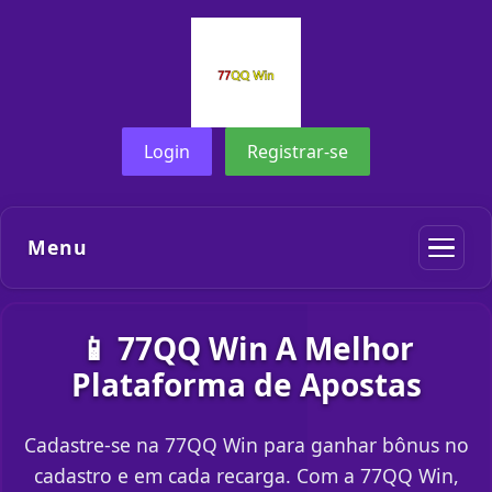
Login
Registrar-se
Menu
📱 77QQ Win A Melhor
Plataforma de Apostas
Cadastre-se na 77QQ Win para ganhar bônus no
cadastro e em cada recarga. Com a 77QQ Win,