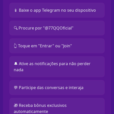
📱 Baixe o app Telegram no seu dispositivo
🔍 Procure por "@77QQOficial"
👆 Toque em "Entrar" ou "Join"
🔔 Ative as notificações para não perder
nada
💬 Participe das conversas e interaja
🎁 Receba bônus exclusivos
automaticamente