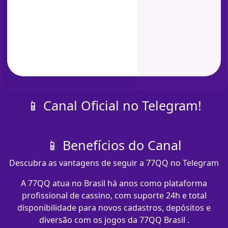
📱 Canal Oficial no Telegram!
📱 Benefícios do Canal
Descubra as vantagens de seguir a 77QQ no Telegram
A 77QQ atua no Brasil há anos como plataforma
profissional de cassino, com suporte 24h e total
disponibilidade para novos cadastros, depósitos e
diversão com os jogos da 77QQ Brasil .