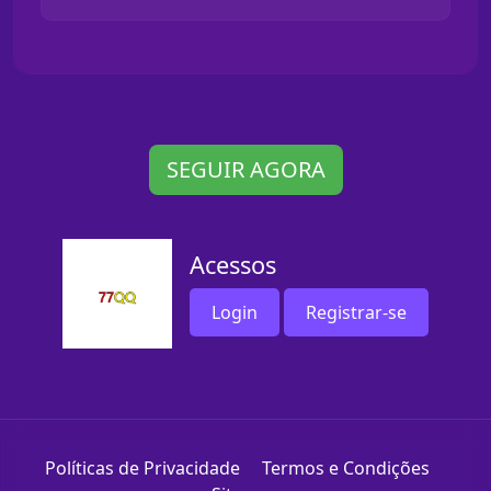
SEGUIR AGORA
Acessos
Login
Registrar-se
Políticas de Privacidade
Termos e Condições