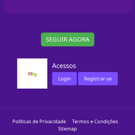
SEGUIR AGORA
Acessos
Login
Registrar-se
Políticas de Privacidade
Termos e Condições
Sitemap