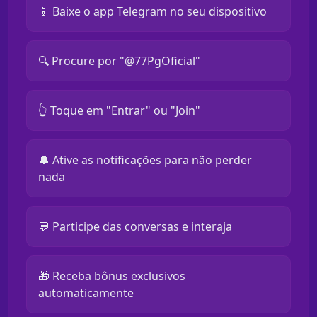
📱 Baixe o app Telegram no seu dispositivo
🔍 Procure por "@77PgOficial"
👆 Toque em "Entrar" ou "Join"
🔔 Ative as notificações para não perder
nada
💬 Participe das conversas e interaja
🎁 Receba bônus exclusivos
automaticamente