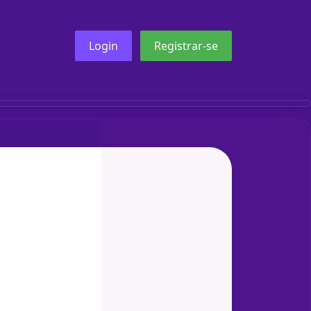
Login
Registrar-se