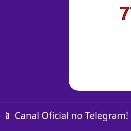
📱 Canal Oficial no Telegram!