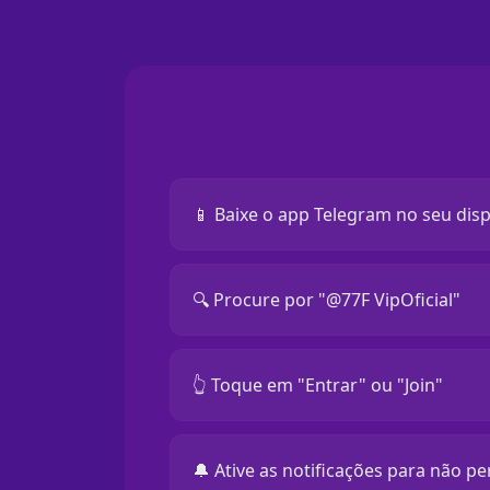
📱 Baixe o app Telegram no seu disp
🔍 Procure por "@77F VipOficial"
👆 Toque em "Entrar" ou "Join"
🔔 Ative as notificações para não p