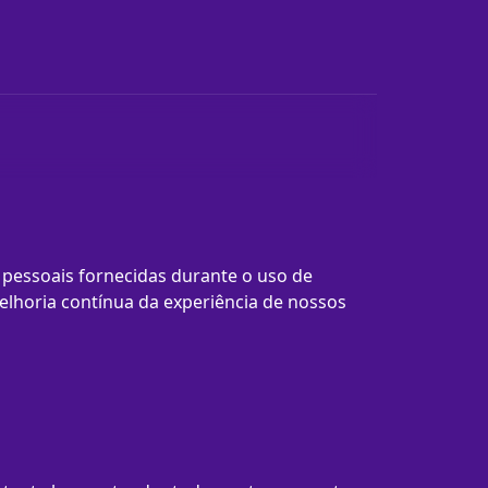
 pessoais fornecidas durante o uso de
elhoria contínua da experiência de nossos