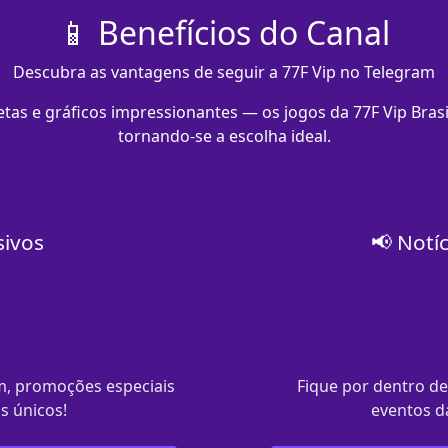
📱 Benefícios do Canal
Descubra as vantagens de seguir a 77F Vip no Telegram
as e gráficos impressionantes — os jogos da 77F Vip Brasi
tornando-se a escolha ideal.
sivos
📢 Notí
m, promoções especiais
Fique por dentro d
s únicos!
eventos d