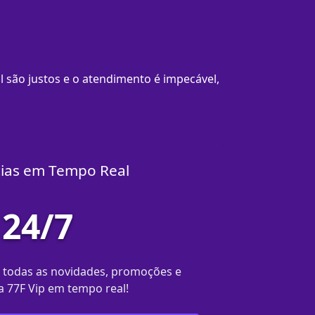
l são justos e o atendimento é impecável,
cias em Tempo Real
24/7
e todas as novidades, promoções e
a 77F Vip em tempo real!