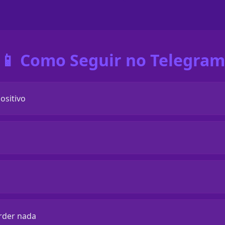
📱 Como Seguir no Telegram
ositivo
erder nada