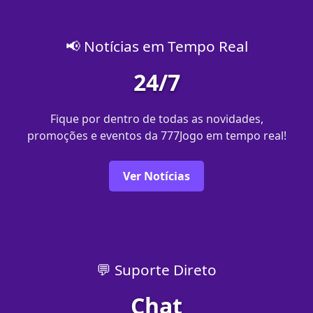
📢 Notícias em Tempo Real
24/7
Fique por dentro de todas as novidades,
promoções e eventos da 777Jogo em tempo real!
Ver Notícias
💬 Suporte Direto
Chat