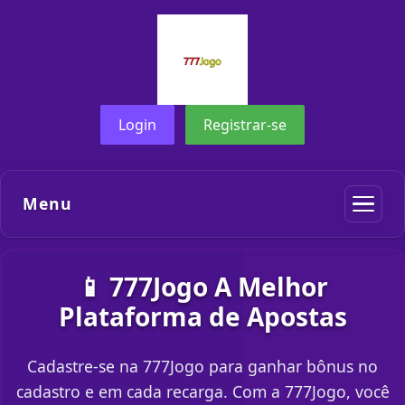
Login
Registrar-se
Menu
📱 777Jogo A Melhor
Plataforma de Apostas
Cadastre-se na 777Jogo para ganhar bônus no
cadastro e em cada recarga. Com a 777Jogo, você