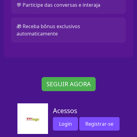
💬 Participe das conversas e interaja
🎁 Receba bônus exclusivos
automaticamente
SEGUIR AGORA
Acessos
Login
Registrar-se