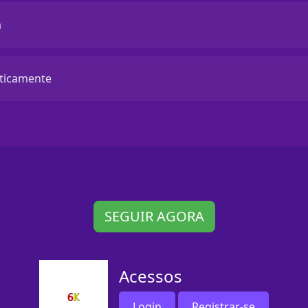
a
aticamente
SEGUIR AGORA
Acessos
Login
Registrar-se