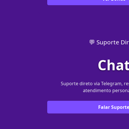
💬 Suporte Di
Cha
Suporte direto via Telegram, r
atendimento persona
Falar Suport