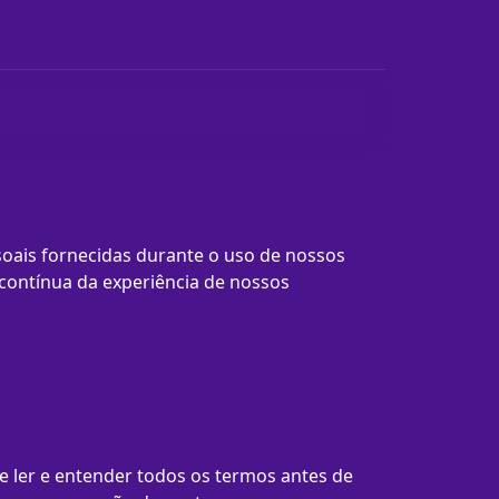
soais fornecidas durante o uso de nossos
 contínua da experiência de nossos
e ler e entender todos os termos antes de