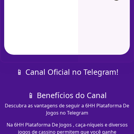
📱 Canal Oficial no Telegram!
📱 Benefícios do Canal
Descubra as vantagens de seguir a 6HH Plataforma De
Jogos no Telegram
Na 6HH Plataforma De Jogos , caça-níqueis e diversos
jogos de cassino permitem que você ganhe