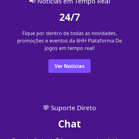
📢 Notícias em Tempo Real
24/7
Fique por dentro de todas as novidades,
promoções e eventos da 6HH Plataforma De
Jogos em tempo real!
Ver Notícias
💬 Suporte Direto
Chat