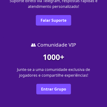
Suporte direto via Telegram, respostas rápidas e
atendimento personalizado!
Falar Suporte
👥 Comunidade VIP
1000+
Junte-se a uma comunidade exclusiva de
jogadores e compartilhe experiências!
Entrar Grupo