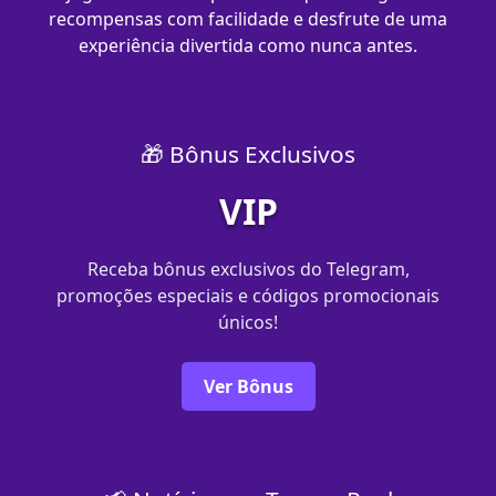
recompensas com facilidade e desfrute de uma
experiência divertida como nunca antes.
🎁 Bônus Exclusivos
VIP
Receba bônus exclusivos do Telegram,
promoções especiais e códigos promocionais
únicos!
Ver Bônus