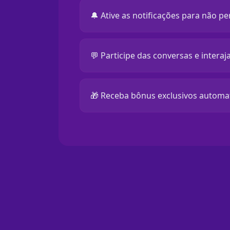
🔔 Ative as notificações para não p
💬 Participe das conversas e interaj
🎁 Receba bônus exclusivos autom