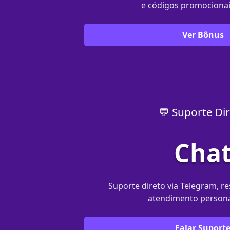
e códigos promocionai
Ver Bônus
💬 Suporte Di
Cha
Suporte direto via Telegram, r
atendimento persona
Falar Suport