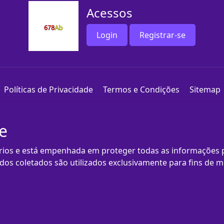
Acessos
Login
Registrar-se
Políticas de Privacidade
Termos e Condições
Sitemap
de
ários e está empenhada em proteger todas as informações 
os coletados são utilizados exclusivamente para fins de m