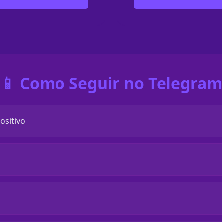
📱 Como Seguir no Telegram
ositivo