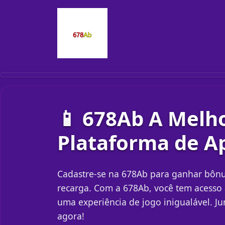
📱 678Ab A Melh
Plataforma de A
Cadastre-se na 678Ab para ganhar bônu
recarga. Com a 678Ab, você tem acesso 
uma experiência de jogo inigualável. J
agora!