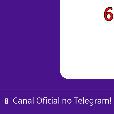
📱 Canal Oficial no Telegram!