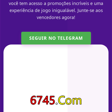
você tem acesso a promoções incríveis e uma
experiência de jogo inigualável. Junte-se aos
vencedores agora!
SEGUIR NO TELEGRAM