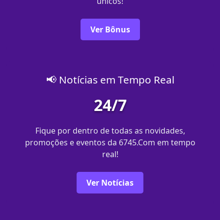
únicos!
Ver Bônus
📢 Notícias em Tempo Real
24/7
Fique por dentro de todas as novidades,
promoções e eventos da 6745.Com em tempo
real!
Ver Notícias