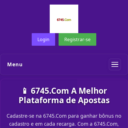
Login
Registrar-se
Menu
📱 6745.Com A Melhor
Plataforma de Apostas
Cadastre-se na 6745.Com para ganhar bônus no
cadastro e em cada recarga. Com a 6745.Com,