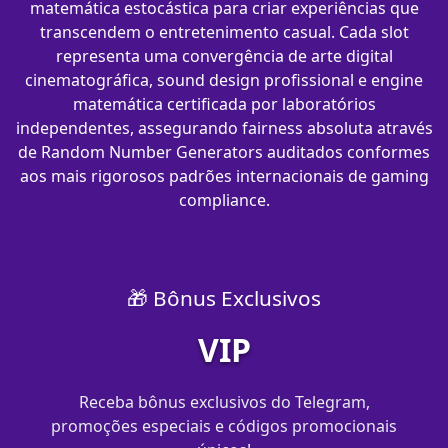
matemática estocástica para criar experiências que
transcendem o entretenimento casual. Cada slot
representa uma convergência de arte digital
cinematográfica, sound design profissional e engine
matemática certificada por laboratórios
independentes, assegurando fairness absoluta através
de Random Number Generators auditados conformes
aos mais rigorosos padrões internacionais de gaming
compliance.
🎁 Bônus Exclusivos
VIP
Receba bônus exclusivos do Telegram,
promoções especiais e códigos promocionais