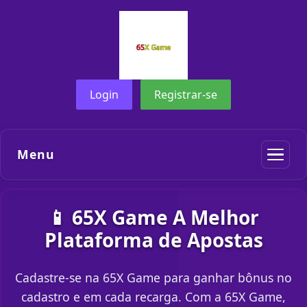
Login
Registrar-se
Menu
📱 65X Game A Melhor
Plataforma de Apostas
Cadastre-se na 65X Game para ganhar bônus no
cadastro e em cada recarga. Com a 65X Game,