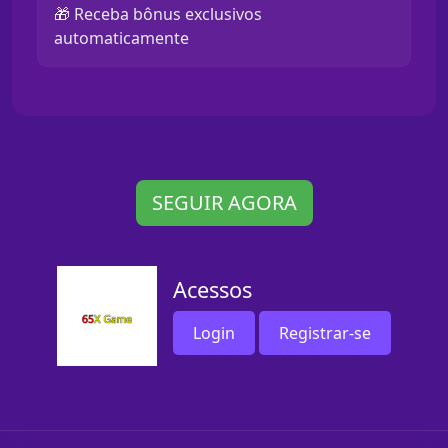
🎁 Receba bônus exclusivos
automaticamente
SEGUIR AGORA
Acessos
Login
Registrar-se