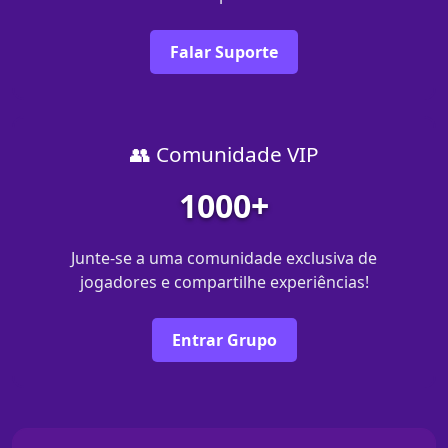
Falar Suporte
👥 Comunidade VIP
1000+
Junte-se a uma comunidade exclusiva de
jogadores e compartilhe experiências!
Entrar Grupo