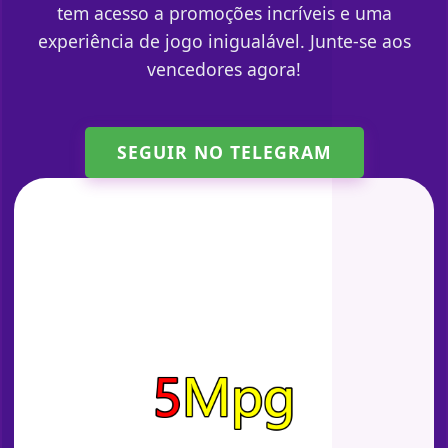
tem acesso a promoções incríveis e uma
experiência de jogo inigualável. Junte-se aos
vencedores agora!
SEGUIR NO TELEGRAM