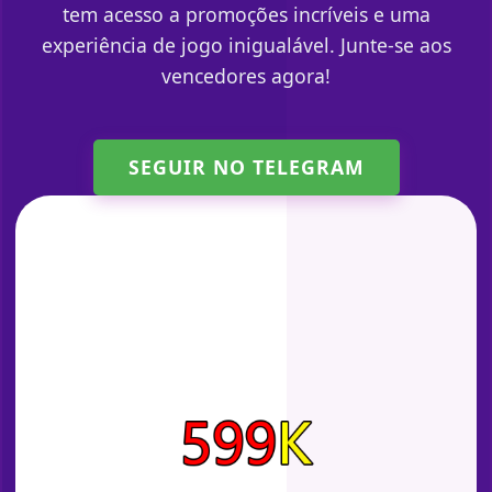
tem acesso a promoções incríveis e uma
experiência de jogo inigualável. Junte-se aos
vencedores agora!
SEGUIR NO TELEGRAM