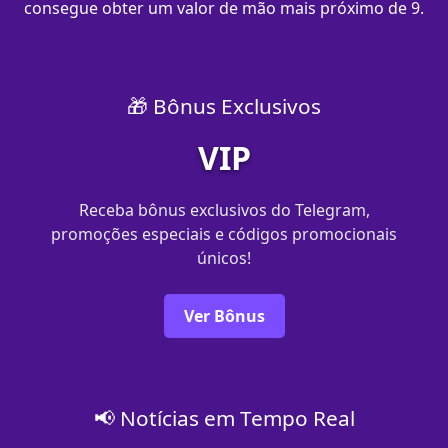
consegue obter um valor de mão mais próximo de 9.
🎁 Bônus Exclusivos
VIP
Receba bônus exclusivos do Telegram,
promoções especiais e códigos promocionais
únicos!
Ver Bônus
📢 Notícias em Tempo Real