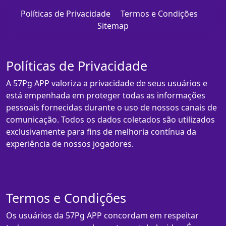
Políticas de Privacidade
Termos e Condições
Sitemap
Políticas de Privacidade
A 57Pg APP valoriza a privacidade de seus usuários e
está empenhada em proteger todas as informações
pessoais fornecidas durante o uso de nossos canais de
comunicação. Todos os dados coletados são utilizados
exclusivamente para fins de melhoria contínua da
experiência de nossos jogadores.
Termos e Condições
Os usuários da 57Pg APP concordam em respeitar