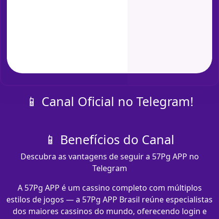
📱 Canal Oficial no Telegram!
📱 Benefícios do Canal
Descubra as vantagens de seguir a 57Pg APP no
Telegram
A 57Pg APP é um cassino completo com múltiplos
estilos de jogos — a 57Pg APP Brasil reúne especialistas
dos maiores cassinos do mundo, oferecendo login e