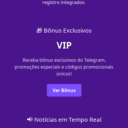
registro integrados.
🎁 Bônus Exclusivos
VIP
Receba bônus exclusivos do Telegram,
promoções especiais e códigos promocionais
únicos!
Ver Bônus
📢 Notícias em Tempo Real