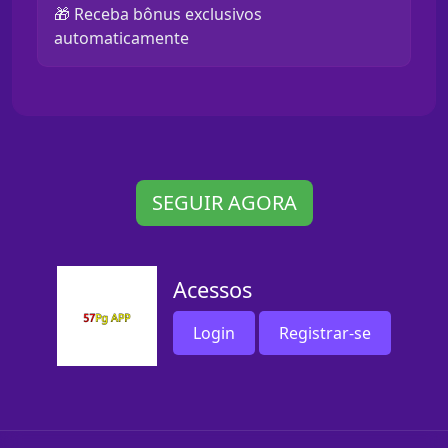
🎁 Receba bônus exclusivos
automaticamente
SEGUIR AGORA
Acessos
Login
Registrar-se