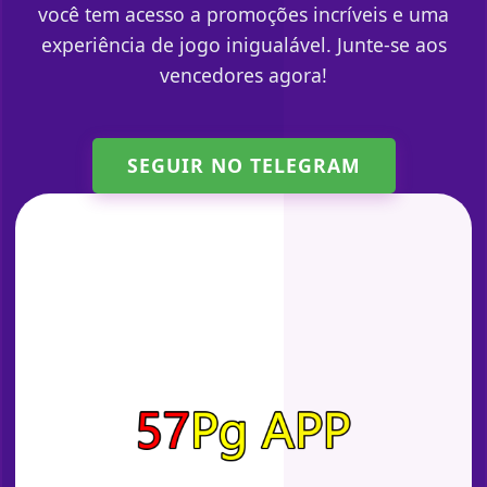
você tem acesso a promoções incríveis e uma
experiência de jogo inigualável. Junte-se aos
vencedores agora!
SEGUIR NO TELEGRAM