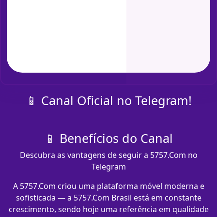
📱 Canal Oficial no Telegram!
📱 Benefícios do Canal
Descubra as vantagens de seguir a 5757.Com no
Telegram
A 5757.Com criou uma plataforma móvel moderna e
sofisticada — a 5757.Com Brasil está em constante
crescimento, sendo hoje uma referência em qualidade