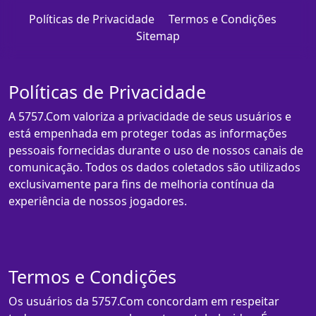
Políticas de Privacidade
Termos e Condições
Sitemap
Políticas de Privacidade
A 5757.Com valoriza a privacidade de seus usuários e
está empenhada em proteger todas as informações
pessoais fornecidas durante o uso de nossos canais de
comunicação. Todos os dados coletados são utilizados
exclusivamente para fins de melhoria contínua da
experiência de nossos jogadores.
Termos e Condições
Os usuários da 5757.Com concordam em respeitar