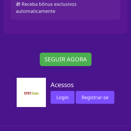
🎁 Receba bônus exclusivos
automaticamente
SEGUIR AGORA
Acessos
Login
Registrar-se