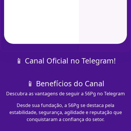
📱 Canal Oficial no Telegram!
📱 Benefícios do Canal
Descubra as vantagens de seguir a 56Pg no Telegram
Desde sua fundação, a 56Pg se destaca pela
estabilidade, segurança, agilidade e reputação que
conquistaram a confiança do setor.