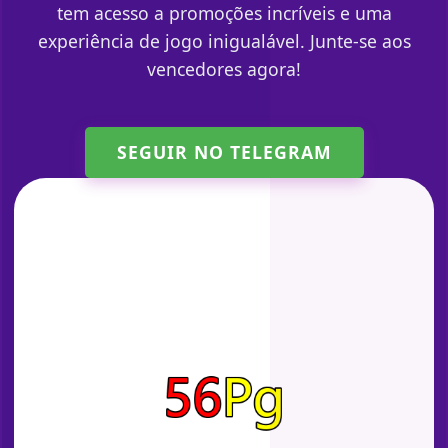
tem acesso a promoções incríveis e uma
experiência de jogo inigualável. Junte-se aos
vencedores agora!
SEGUIR NO TELEGRAM