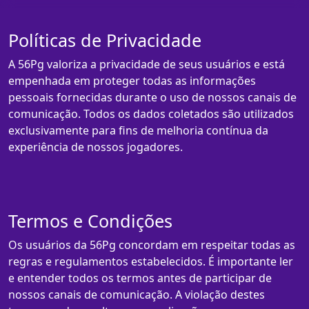
Políticas de Privacidade
A 56Pg valoriza a privacidade de seus usuários e está
empenhada em proteger todas as informações
pessoais fornecidas durante o uso de nossos canais de
comunicação. Todos os dados coletados são utilizados
exclusivamente para fins de melhoria contínua da
experiência de nossos jogadores.
Termos e Condições
Os usuários da 56Pg concordam em respeitar todas as
regras e regulamentos estabelecidos. É importante ler
e entender todos os termos antes de participar de
nossos canais de comunicação. A violação destes