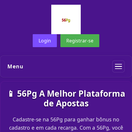
Login
Registrar-se
Menu
📱 56Pg A Melhor Plataforma
de Apostas
Cadastre-se na 56Pg para ganhar bônus no
cadastro e em cada recarga. Com a 56Pg, você