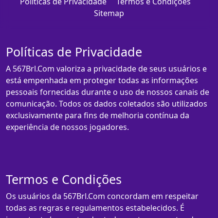
Políticas de Privacidade
Termos e Condições
Sitemap
Políticas de Privacidade
A 567Brl.Com valoriza a privacidade de seus usuários e
está empenhada em proteger todas as informações
pessoais fornecidas durante o uso de nossos canais de
comunicação. Todos os dados coletados são utilizados
exclusivamente para fins de melhoria contínua da
experiência de nossos jogadores.
Termos e Condições
Os usuários da 567Brl.Com concordam em respeitar
todas as regras e regulamentos estabelecidos. É