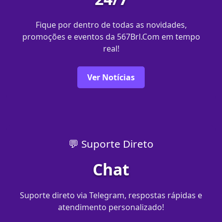
Fique por dentro de todas as novidades,
promoções e eventos da 567Brl.Com em tempo
real!
Ver Notícias
💬 Suporte Direto
Chat
Suporte direto via Telegram, respostas rápidas e
atendimento personalizado!