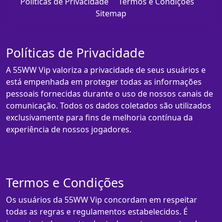
Políticas de Privacidade
Termos e Condições
Sitemap
Políticas de Privacidade
A 55WW Vip valoriza a privacidade de seus usuários e
está empenhada em proteger todas as informações
pessoais fornecidas durante o uso de nossos canais de
comunicação. Todos os dados coletados são utilizados
exclusivamente para fins de melhoria contínua da
experiência de nossos jogadores.
Termos e Condições
Os usuários da 55WW Vip concordam em respeitar
todas as regras e regulamentos estabelecidos. É