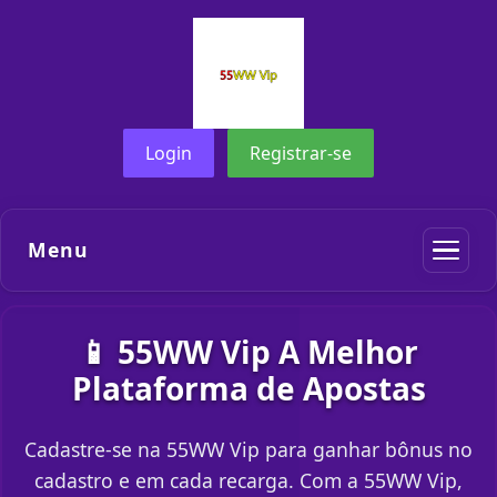
Login
Registrar-se
Menu
📱 55WW Vip A Melhor
Plataforma de Apostas
Cadastre-se na 55WW Vip para ganhar bônus no
cadastro e em cada recarga. Com a 55WW Vip,