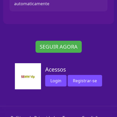
automaticamente
SEGUIR AGORA
Acessos
Login
Registrar-se