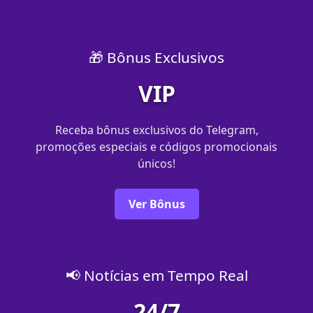
🎁 Bônus Exclusivos
VIP
Receba bônus exclusivos do Telegram,
promoções especiais e códigos promocionais
únicos!
Ver Bônus
📢 Notícias em Tempo Real
24/7