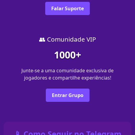
Falar Suporte
👥 Comunidade VIP
1000+
Junte-se a uma comunidade exclusiva de
jogadores e compartilhe experiências!
Entrar Grupo
📱 Como Seguir no Telegram