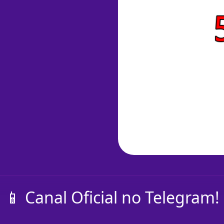
📱 Canal Oficial no Telegram!