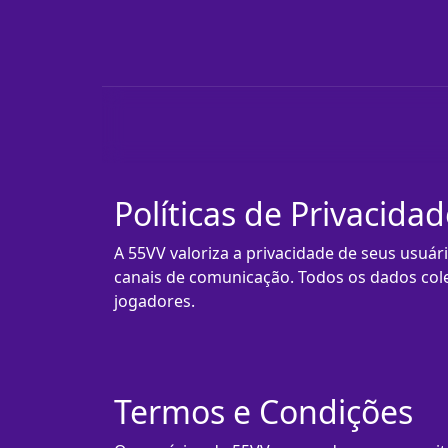
Políticas de Privacida
A 55VV valoriza a privacidade de seus usuá
canais de comunicação. Todos os dados cole
jogadores.
Termos e Condições