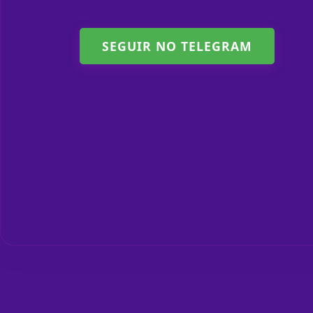
SEGUIR NO TELEGRAM