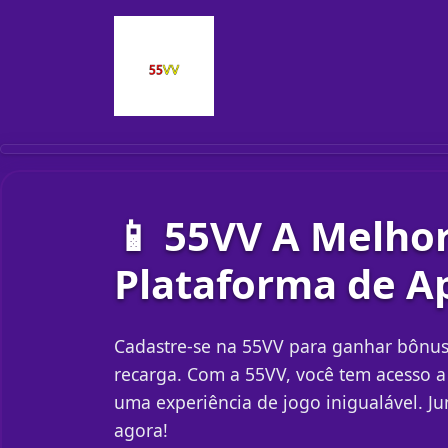
📱 55VV A Melho
Plataforma de A
Cadastre-se na 55VV para ganhar bônus
recarga. Com a 55VV, você tem acesso a
uma experiência de jogo inigualável. J
agora!