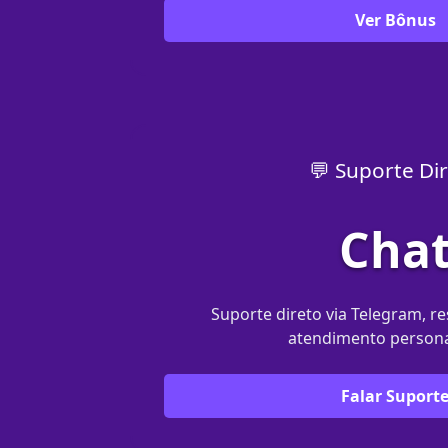
Ver Bônus
💬 Suporte Di
Cha
Suporte direto via Telegram, r
atendimento persona
Falar Suport