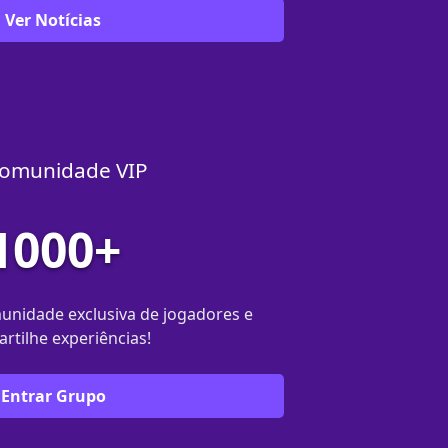
Ver Notícias
Comunidade VIP
1000+
unidade exclusiva de jogadores e
rtilhe experiências!
Entrar Grupo