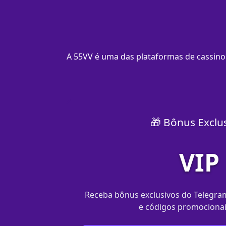
A 55VV é uma das plataformas de cassino 
🎁 Bônus Exclu
VIP
Receba bônus exclusivos do Telegra
e códigos promocionai