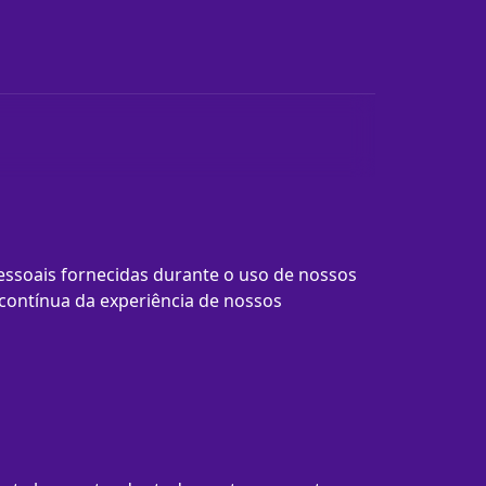
essoais fornecidas durante o uso de nossos
 contínua da experiência de nossos