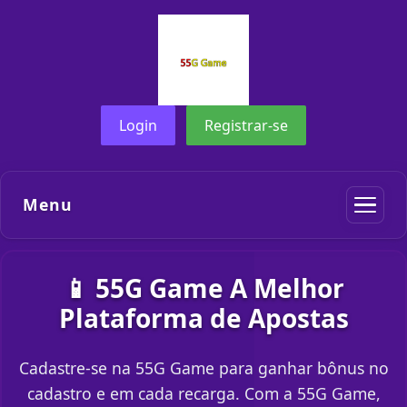
Login
Registrar-se
Menu
📱 55G Game A Melhor
Plataforma de Apostas
Cadastre-se na 55G Game para ganhar bônus no
cadastro e em cada recarga. Com a 55G Game,