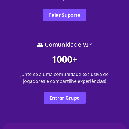
Falar Suporte
👥 Comunidade VIP
1000+
Junte-se a uma comunidade exclusiva de
jogadores e compartilhe experiências!
Entrar Grupo