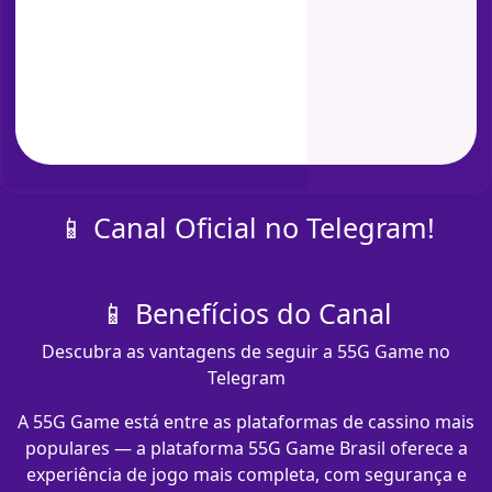
📱 Canal Oficial no Telegram!
📱 Benefícios do Canal
Descubra as vantagens de seguir a 55G Game no
Telegram
A 55G Game está entre as plataformas de cassino mais
populares — a plataforma 55G Game Brasil oferece a
experiência de jogo mais completa, com segurança e