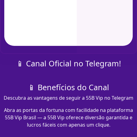
📱 Canal Oficial no Telegram!
📱 Benefícios do Canal
Descubra as vantagens de seguir a 55B Vip no Telegram
Abra as portas da fortuna com facilidade na plataforma
55B Vip Brasil — a 55B Vip oferece diversão garantida e
lucros fáceis com apenas um clique.