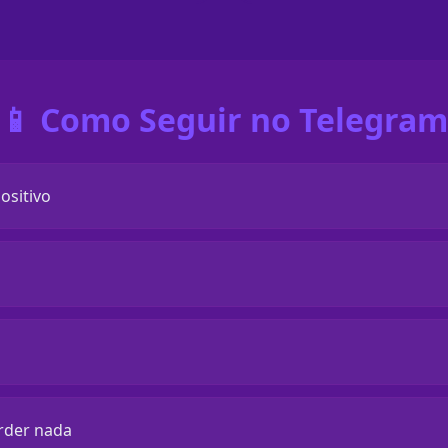
📱 Como Seguir no Telegram
ositivo
erder nada