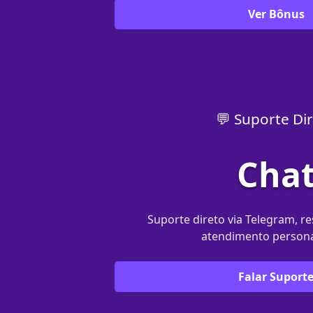
Ver Bônus
💬 Suporte Di
Cha
Suporte direto via Telegram, r
atendimento persona
Falar Suport