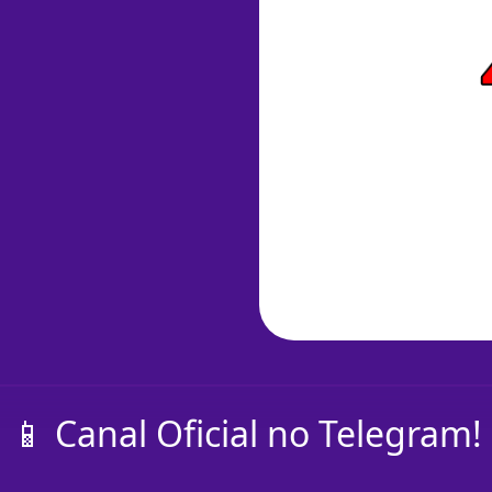
📱 Canal Oficial no Telegram!