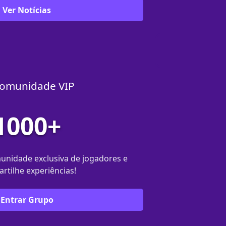
Ver Notícias
Comunidade VIP
1000+
unidade exclusiva de jogadores e
rtilhe experiências!
Entrar Grupo