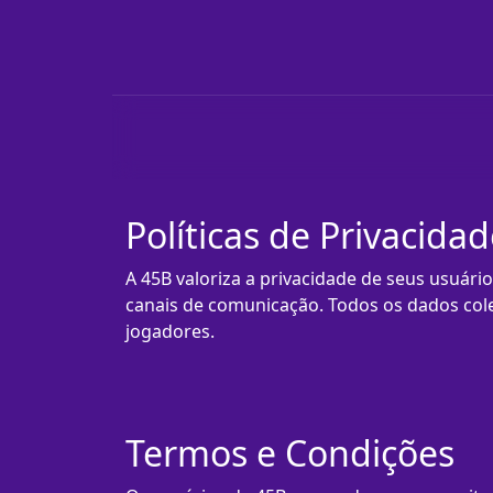
Políticas de Privacida
A 45B valoriza a privacidade de seus usuár
canais de comunicação. Todos os dados cole
jogadores.
Termos e Condições