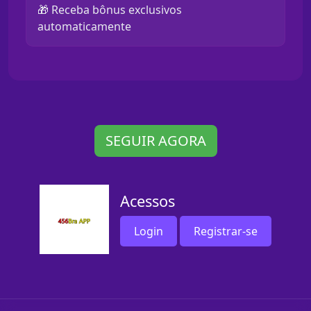
🎁 Receba bônus exclusivos
automaticamente
SEGUIR AGORA
Acessos
Login
Registrar-se