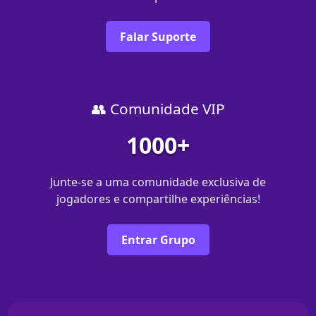
Falar Suporte
👥 Comunidade VIP
1000+
Junte-se a uma comunidade exclusiva de
jogadores e compartilhe experiências!
Entrar Grupo