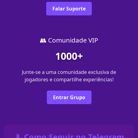
Falar Suporte
👥 Comunidade VIP
1000+
Junte-se a uma comunidade exclusiva de
jogadores e compartilhe experiências!
Entrar Grupo
📱 Como Seguir no Telegram