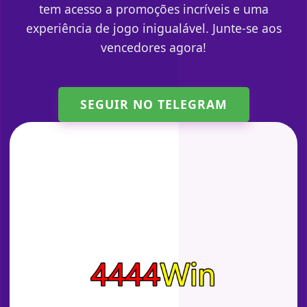
tem acesso a promoções incríveis e uma
experiência de jogo inigualável. Junte-se aos
vencedores agora!
SEGUIR NO TELEGRAM