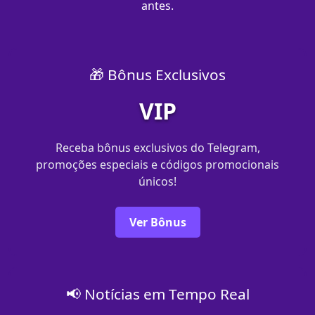
antes.
🎁 Bônus Exclusivos
VIP
Receba bônus exclusivos do Telegram,
promoções especiais e códigos promocionais
únicos!
Ver Bônus
📢 Notícias em Tempo Real