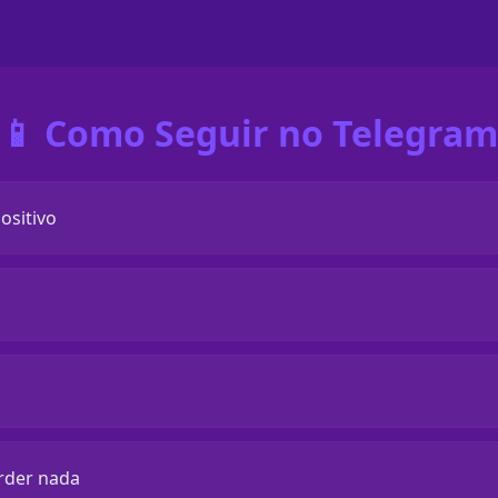
📱 Como Seguir no Telegram
ositivo
erder nada