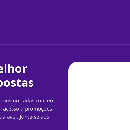
elhor
postas
bônus no cadastro e em
em acesso a promoções
ualável. Junte-se aos