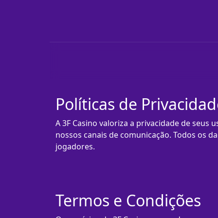
Políticas de Privacida
A 3F Casino valoriza a privacidade de seus
nossos canais de comunicação. Todos os dad
jogadores.
Termos e Condições