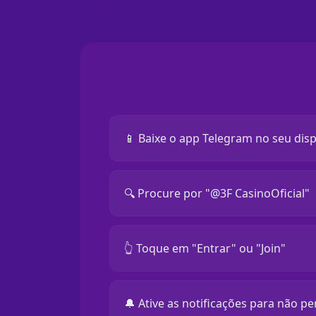
📱 Baixe o app Telegram no seu disp
🔍 Procure por "@3F CasinoOficial"
👆 Toque em "Entrar" ou "Join"
🔔 Ative as notificações para não p