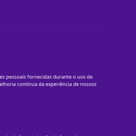
es pessoais fornecidas durante o uso de
elhoria contínua da experiência de nossos