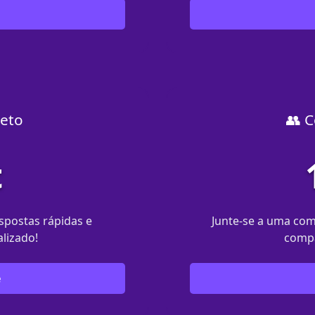
reto
👥 
t
espostas rápidas e
Junte-se a uma com
lizado!
compa
e