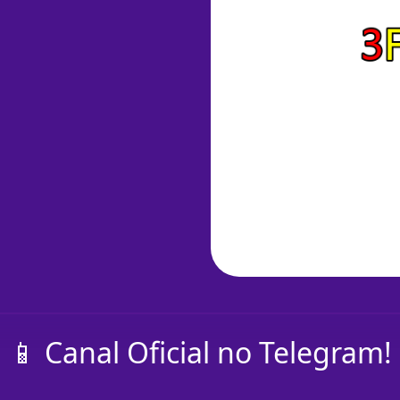
📱 Canal Oficial no Telegram!