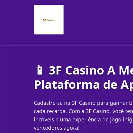
📱 3F Casino A M
Plataforma de A
Cadastre-se na 3F Casino para ganhar 
cada recarga. Com a 3F Casino, você t
incríveis e uma experiência de jogo inig
vencedores agora!