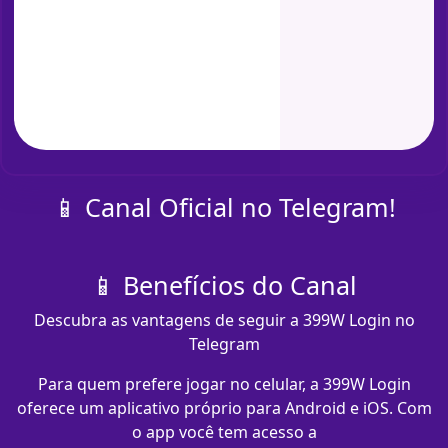
📱 Canal Oficial no Telegram!
📱 Benefícios do Canal
Descubra as vantagens de seguir a 399W Login no
Telegram
Para quem prefere jogar no celular, a 399W Login
oferece um aplicativo próprio para Android e iOS. Com
o app você tem acesso a