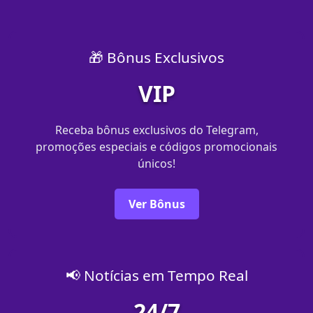
🎁 Bônus Exclusivos
VIP
Receba bônus exclusivos do Telegram,
promoções especiais e códigos promocionais
únicos!
Ver Bônus
📢 Notícias em Tempo Real
24/7