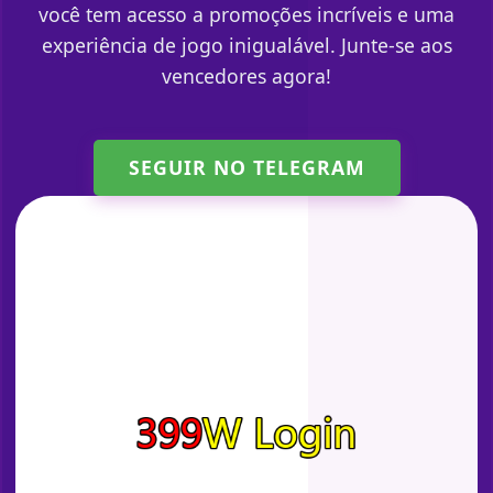
você tem acesso a promoções incríveis e uma
experiência de jogo inigualável. Junte-se aos
vencedores agora!
SEGUIR NO TELEGRAM