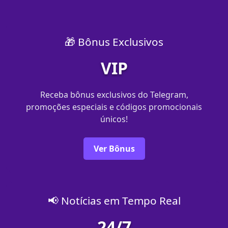
🎁 Bônus Exclusivos
VIP
Receba bônus exclusivos do Telegram,
promoções especiais e códigos promocionais
únicos!
Ver Bônus
📢 Notícias em Tempo Real
24/7