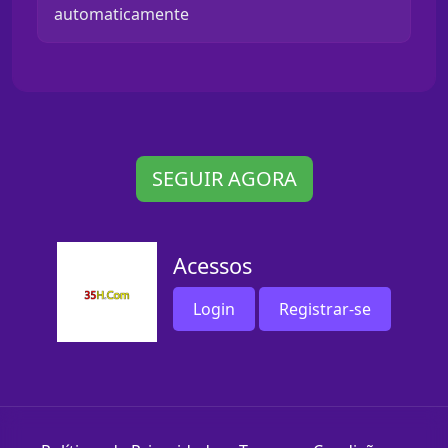
automaticamente
SEGUIR AGORA
Acessos
Login
Registrar-se