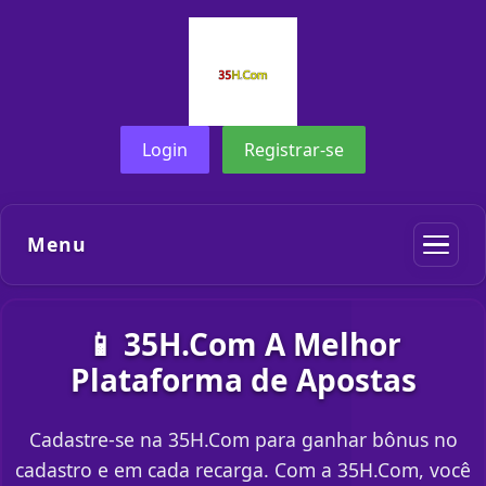
Login
Registrar-se
Menu
📱 35H.Com A Melhor
Plataforma de Apostas
Cadastre-se na 35H.Com para ganhar bônus no
cadastro e em cada recarga. Com a 35H.Com, você