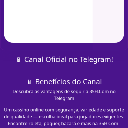
📱 Canal Oficial no Telegram!
📱 Benefícios do Canal
Descubra as vantagens de seguir a 35H.Com no
Telegram
Um cassino online com segurança, variedade e suporte
de qualidade — escolha ideal para jogadores exigentes.
Encontre roleta, pôquer, bacará e mais na 35H.Com !