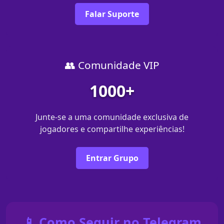
Falar Suporte
👥 Comunidade VIP
1000+
Junte-se a uma comunidade exclusiva de
jogadores e compartilhe experiências!
Entrar Grupo
📱 Como Seguir no Telegram