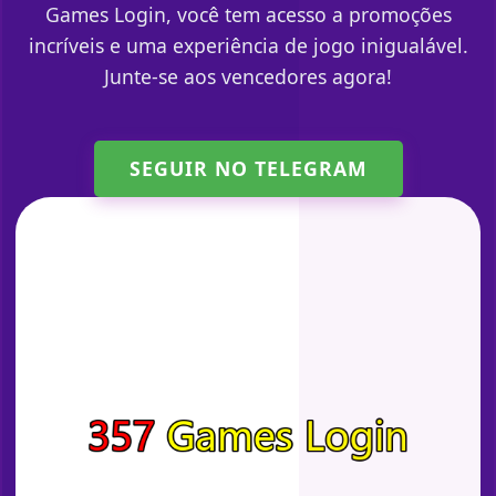
Games Login, você tem acesso a promoções
incríveis e uma experiência de jogo inigualável.
Junte-se aos vencedores agora!
SEGUIR NO TELEGRAM