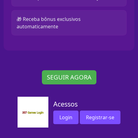
🎁 Receba bônus exclusivos
automaticamente
SEGUIR AGORA
Acessos
Login
Registrar-se