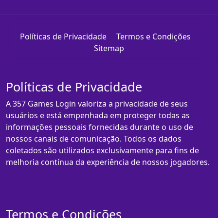
Políticas de Privacidade
Termos e Condições
Sitemap
Políticas de Privacidade
A 357 Games Login valoriza a privacidade de seus
usuários e está empenhada em proteger todas as
informações pessoais fornecidas durante o uso de
nossos canais de comunicação. Todos os dados
coletados são utilizados exclusivamente para fins de
melhoria contínua da experiência de nossos jogadores.
Termos e Condições