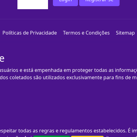
Políticas de Privacidade
Termos e Condições
Sitemap
de
 usuários e está empenhada em proteger todas as informaç
os coletados são utilizados exclusivamente para fins de m
eitar todas as regras e regulamentos estabelecidos. É im