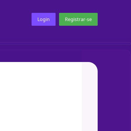
Login
Registrar-se