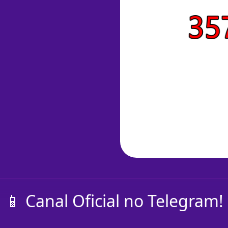
📱 Canal Oficial no Telegram!