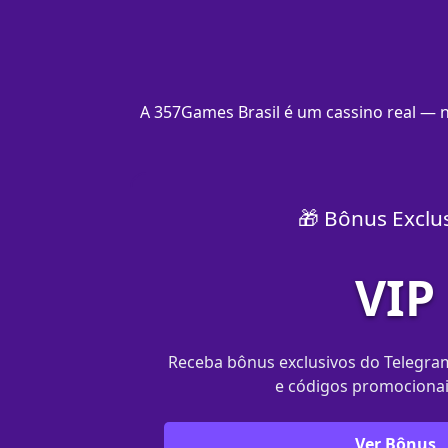
A 357Games Brasil é um cassino real — 
🎁 Bônus Exclu
VIP
Receba bônus exclusivos do Telegra
e códigos promocionai
Ver Bônus