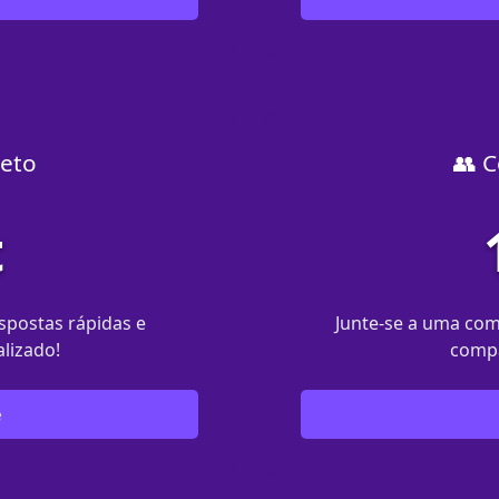
reto
👥 
t
espostas rápidas e
Junte-se a uma com
lizado!
compa
e