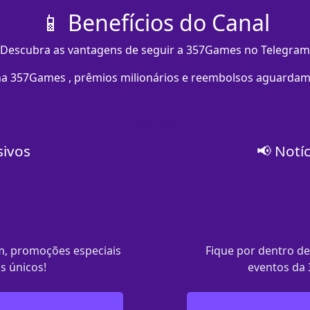
📱 Benefícios do Canal
Descubra as vantagens de seguir a 357Games no Telegram
na 357Games , prêmios milionários e reembolsos aguardam p
sivos
📢 Notí
m, promoções especiais
Fique por dentro d
s únicos!
eventos da