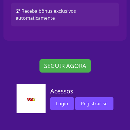
🎁 Receba bônus exclusivos
automaticamente
SEGUIR AGORA
Acessos
Login
Registrar-se