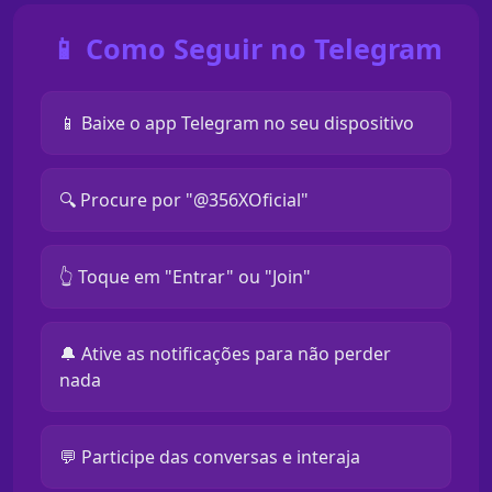
📱 Como Seguir no Telegram
📱 Baixe o app Telegram no seu dispositivo
🔍 Procure por "@356XOficial"
👆 Toque em "Entrar" ou "Join"
🔔 Ative as notificações para não perder
nada
💬 Participe das conversas e interaja