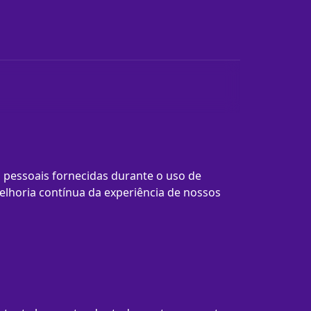
 pessoais fornecidas durante o uso de
elhoria contínua da experiência de nossos