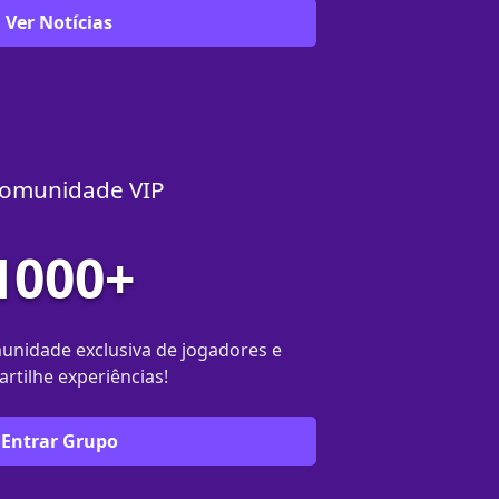
Ver Notícias
Comunidade VIP
1000+
unidade exclusiva de jogadores e
rtilhe experiências!
Entrar Grupo