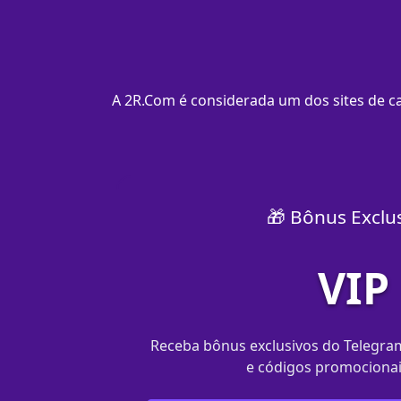
A 2R.Com é considerada um dos sites de c
🎁 Bônus Exclu
VIP
Receba bônus exclusivos do Telegra
e códigos promocionai