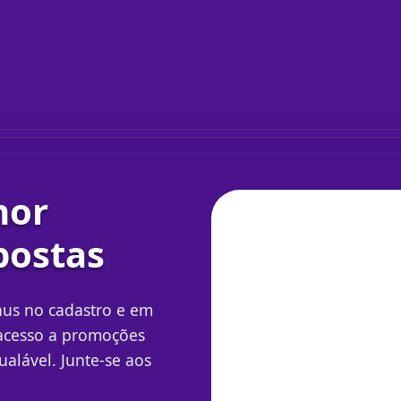
hor
postas
us no cadastro e em
acesso a promoções
ualável. Junte-se aos