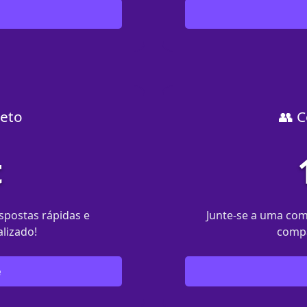
reto
👥 
t
espostas rápidas e
Junte-se a uma com
lizado!
compa
e