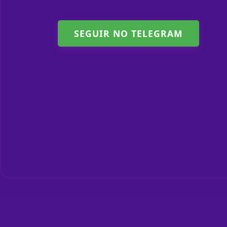
SEGUIR NO TELEGRAM