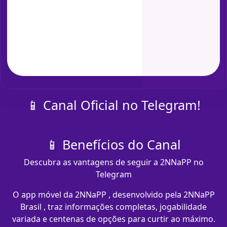
📱 Canal Oficial no Telegram!
📱 Benefícios do Canal
Descubra as vantagens de seguir a 2NNaPP no
Telegram
O app móvel da 2NNaPP , desenvolvido pela 2NNaPP
Brasil , traz informações completas, jogabilidade
variada e centenas de opções para curtir ao máximo.