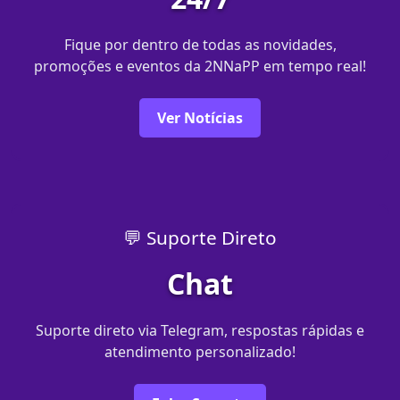
Fique por dentro de todas as novidades,
promoções e eventos da 2NNaPP em tempo real!
Ver Notícias
💬 Suporte Direto
Chat
Suporte direto via Telegram, respostas rápidas e
atendimento personalizado!