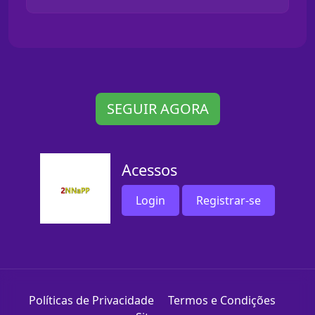
SEGUIR AGORA
Acessos
Login
Registrar-se
Políticas de Privacidade
Termos e Condições