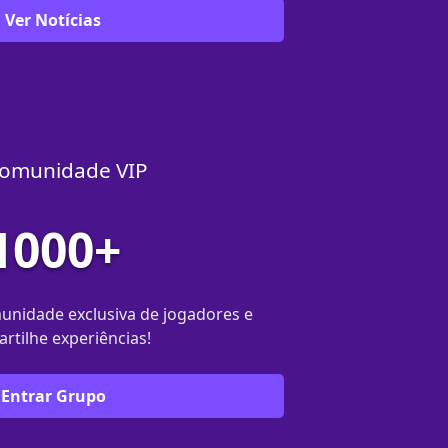
Ver Notícias
Comunidade VIP
1000+
unidade exclusiva de jogadores e
rtilhe experiências!
Entrar Grupo