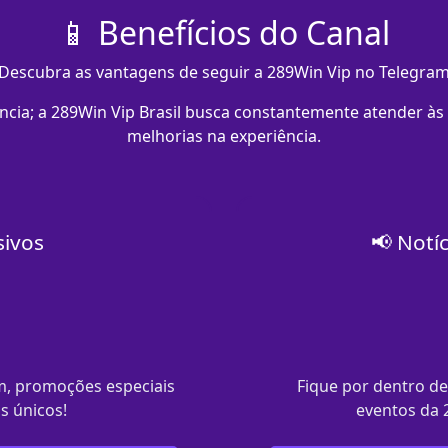
📱 Benefícios do Canal
Descubra as vantagens de seguir a 289Win Vip no Telegra
cia; a 289Win Vip Brasil busca constantemente atender às
melhorias na experiência.
sivos
📢 Notí
m, promoções especiais
Fique por dentro d
s únicos!
eventos da 