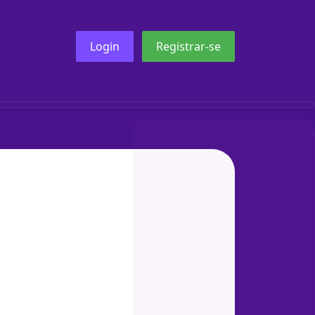
Login
Registrar-se