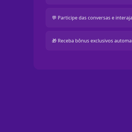
💬 Participe das conversas e interaj
🎁 Receba bônus exclusivos autom