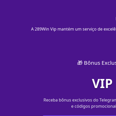
A 289Win Vip mantém um serviço de excelên
🎁 Bônus Exclu
VIP
Receba bônus exclusivos do Telegra
e códigos promocionai