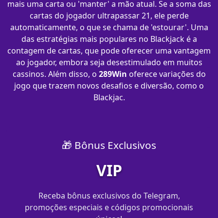
mais uma carta ou 'manter' a mão atual. Se a soma das
cartas do jogador ultrapassar 21, ele perde
automaticamente, o que se chama de 'estourar'. Uma
das estratégias mais populares no Blackjack é a
contagem de cartas, que pode oferecer uma vantagem
ao jogador, embora seja desestimulado em muitos
cassinos. Além disso, o
289Win
oferece variações do
jogo que trazem novos desafios e diversão, como o
Blackjac.
🎁 Bônus Exclusivos
VIP
Receba bônus exclusivos do Telegram,
promoções especiais e códigos promocionais