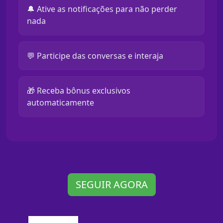
🔔 Ative as notificações para não perder
nada
💬 Participe das conversas e interaja
🎁 Receba bônus exclusivos
automaticamente
SEGUIR AGORA