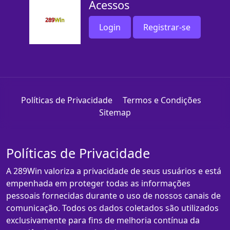
Acessos
Login
Registrar-se
Políticas de Privacidade
Termos e Condições
Sitemap
Políticas de Privacidade
A 289Win valoriza a privacidade de seus usuários e está
empenhada em proteger todas as informações
pessoais fornecidas durante o uso de nossos canais de
comunicação. Todos os dados coletados são utilizados
exclusivamente para fins de melhoria contínua da