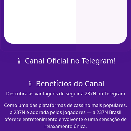
📱 Canal Oficial no Telegram!
📱 Benefícios do Canal
Descubra as vantagens de seguir a 237N no Telegram
Como uma das plataformas de cassino mais populares,
a 237N é adorada pelos jogadores — a 237N Brasil
oferece entretenimento envolvente e uma sensação de
relaxamento única.