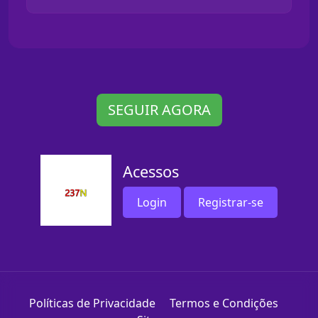
SEGUIR AGORA
Acessos
Login
Registrar-se
Políticas de Privacidade
Termos e Condições