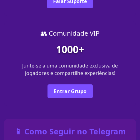
Falar Suporte
👥 Comunidade VIP
1000+
Junte-se a uma comunidade exclusiva de
jogadores e compartilhe experiências!
Entrar Grupo
📱 Como Seguir no Telegram