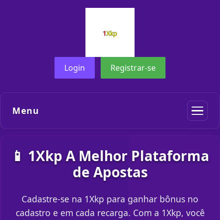
Login
Registrar-se
Menu
📱 1Xkp A Melhor Plataforma
de Apostas
Cadastre-se na 1Xkp para ganhar bônus no
cadastro e em cada recarga. Com a 1Xkp, você