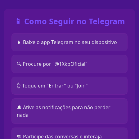
📱 Como Seguir no Telegram
📱 Baixe o app Telegram no seu dispositivo
🔍 Procure por "@1XkpOficial"
👆 Toque em "Entrar" ou "Join"
🔔 Ative as notificações para não perder
nada
💬 Participe das conversas e interaja