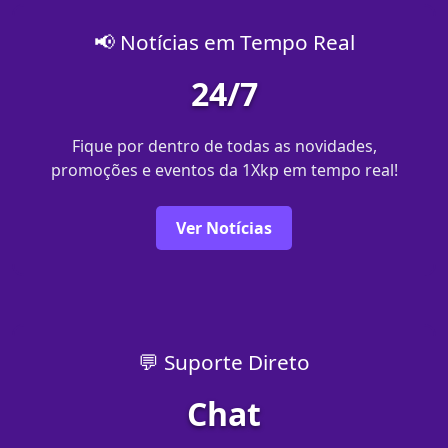
📢 Notícias em Tempo Real
24/7
Fique por dentro de todas as novidades,
promoções e eventos da 1Xkp em tempo real!
Ver Notícias
💬 Suporte Direto
Chat