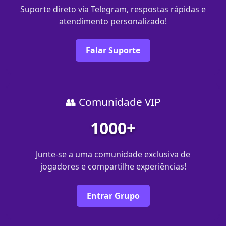
Suporte direto via Telegram, respostas rápidas e
atendimento personalizado!
Falar Suporte
👥 Comunidade VIP
1000+
Junte-se a uma comunidade exclusiva de
jogadores e compartilhe experiências!
Entrar Grupo