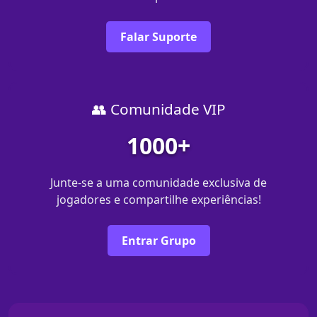
Falar Suporte
👥 Comunidade VIP
1000+
Junte-se a uma comunidade exclusiva de
jogadores e compartilhe experiências!
Entrar Grupo