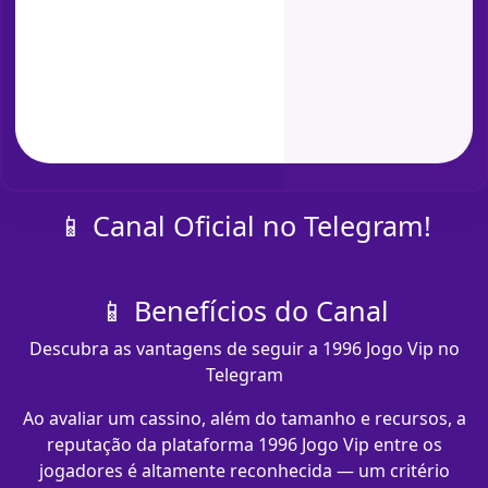
📱 Canal Oficial no Telegram!
📱 Benefícios do Canal
Descubra as vantagens de seguir a 1996 Jogo Vip no
Telegram
Ao avaliar um cassino, além do tamanho e recursos, a
reputação da plataforma 1996 Jogo Vip entre os
jogadores é altamente reconhecida — um critério