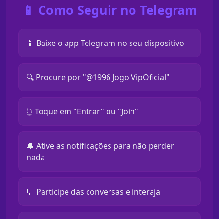
📱 Como Seguir no Telegram
📱 Baixe o app Telegram no seu dispositivo
🔍 Procure por "@1996 Jogo VipOficial"
👆 Toque em "Entrar" ou "Join"
🔔 Ative as notificações para não perder
nada
💬 Participe das conversas e interaja