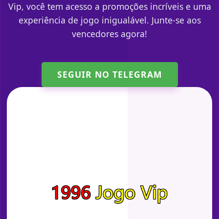
Vip, você tem acesso a promoções incríveis e uma
experiência de jogo inigualável. Junte-se aos
vencedores agora!
SEGUIR NO TELEGRAM