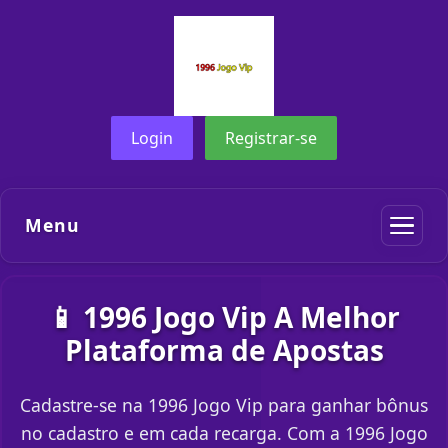
Login
Registrar-se
Menu
📱 1996 Jogo Vip A Melhor
Plataforma de Apostas
Cadastre-se na 1996 Jogo Vip para ganhar bônus
no cadastro e em cada recarga. Com a 1996 Jogo