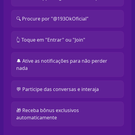
🔍 Procure por "@193OkOficial"
👆 Toque em "Entrar" ou "Join"
🔔 Ative as notificações para não perder
nada
💬 Participe das conversas e interaja
🎁 Receba bônus exclusivos
automaticamente