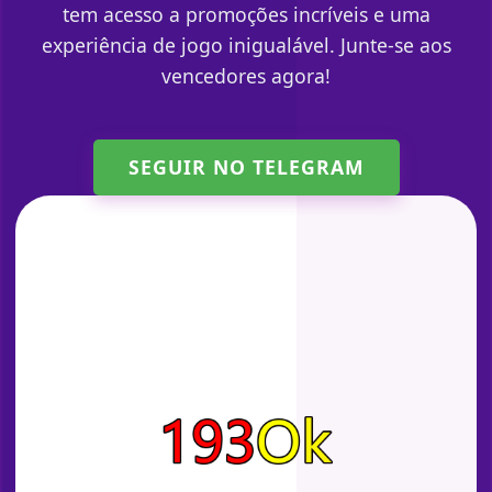
tem acesso a promoções incríveis e uma
experiência de jogo inigualável. Junte-se aos
vencedores agora!
SEGUIR NO TELEGRAM