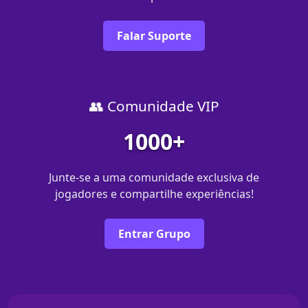
Falar Suporte
👥 Comunidade VIP
1000+
Junte-se a uma comunidade exclusiva de
jogadores e compartilhe experiências!
Entrar Grupo