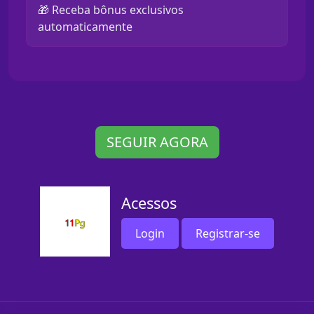
🎁 Receba bônus exclusivos
automaticamente
SEGUIR AGORA
Acessos
Login
Registrar-se