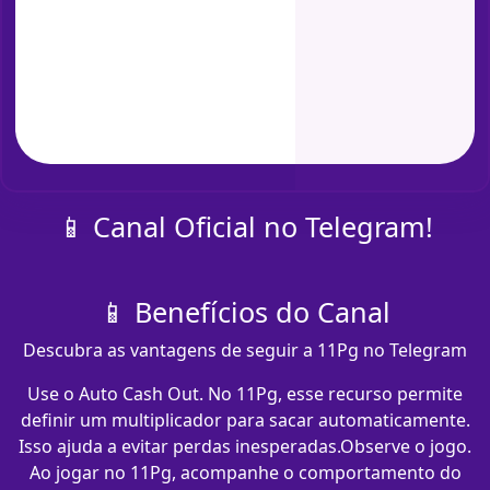
📱 Canal Oficial no Telegram!
📱 Benefícios do Canal
Descubra as vantagens de seguir a 11Pg no Telegram
Use o Auto Cash Out. No 11Pg, esse recurso permite
definir um multiplicador para sacar automaticamente.
Isso ajuda a evitar perdas inesperadas.Observe o jogo.
Ao jogar no 11Pg, acompanhe o comportamento do